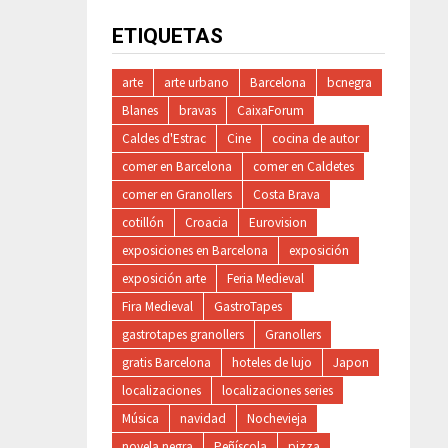
ETIQUETAS
arte
arte urbano
Barcelona
bcnegra
Blanes
bravas
CaixaForum
Caldes d'Estrac
Cine
cocina de autor
comer en Barcelona
comer en Caldetes
comer en Granollers
Costa Brava
cotillón
Croacia
Eurovision
exposiciones en Barcelona
exposición
exposición arte
Feria Medieval
Fira Medieval
GastroTapes
gastrotapes granollers
Granollers
gratis Barcelona
hoteles de lujo
Japon
localizaciones
localizaciones series
Música
navidad
Nochevieja
novela negra
Peñíscola
pizza