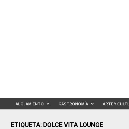
Saltar
al
contenido
ALOJAMIENTO
GASTRONOMÍA
ARTE Y CULT
ETIQUETA:
DOLCE VITA LOUNGE