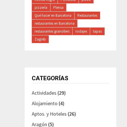
pizzería
Plensa
Qué hacer en Barcelona
Restaurantes
restaurantes en Barcelona
restaurantes granollers
rodajes
tapas
Zagreb
CATEGORÍAS
Actividades
(29)
Alojamiento
(4)
Aptos. y Hoteles
(26)
Aragón
(5)