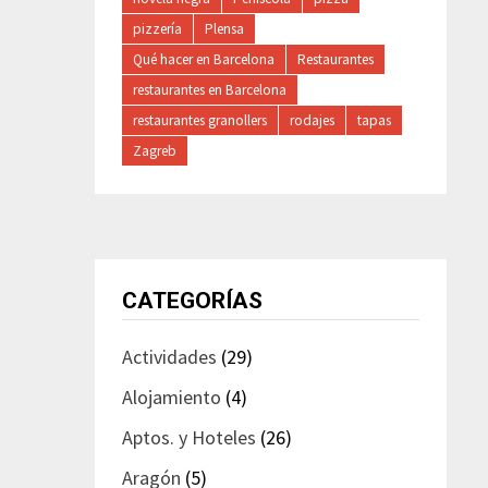
pizzería
Plensa
Qué hacer en Barcelona
Restaurantes
restaurantes en Barcelona
restaurantes granollers
rodajes
tapas
Zagreb
CATEGORÍAS
Actividades
(29)
Alojamiento
(4)
Aptos. y Hoteles
(26)
Aragón
(5)