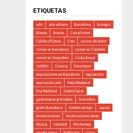
ETIQUETAS
arte
arte urbano
Barcelona
bcnegra
Blanes
bravas
CaixaForum
Caldes d'Estrac
Cine
cocina de autor
comer en Barcelona
comer en Caldetes
comer en Granollers
Costa Brava
cotillón
Croacia
Eurovision
exposiciones en Barcelona
exposición
exposición arte
Feria Medieval
Fira Medieval
GastroTapes
gastrotapes granollers
Granollers
gratis Barcelona
hoteles de lujo
Japon
localizaciones
localizaciones series
Música
navidad
Nochevieja
novela negra
Peñíscola
pizza