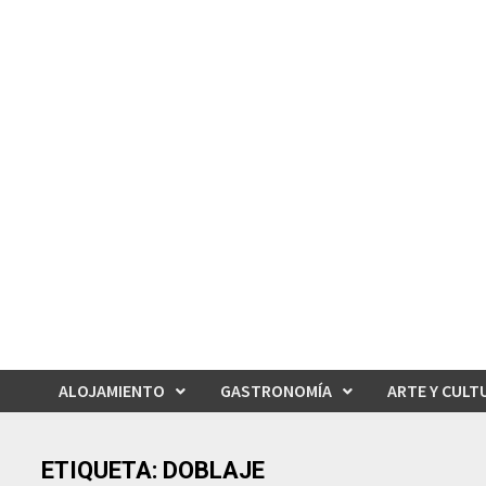
Saltar
al
contenido
ALOJAMIENTO
GASTRONOMÍA
ARTE Y CULT
ETIQUETA:
DOBLAJE