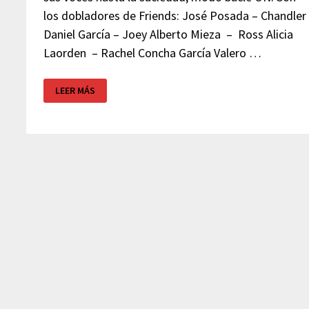
los dobladores de Friends: José Posada – Chandler
Daniel García – Joey Alberto Mieza – Ross Alicia
Laorden – Rachel Concha García Valero …
LOS
LEER MÁS
DOBLADORES
DE
FRIENDS