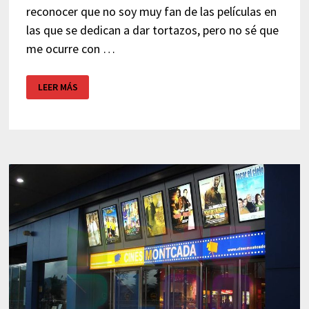
reconocer que no soy muy fan de las películas en
las que se dedican a dar tortazos, pero no sé que
me ocurre con …
DJANGO
LEER MÁS
–
PELÍCULA
DE
TARANTINO