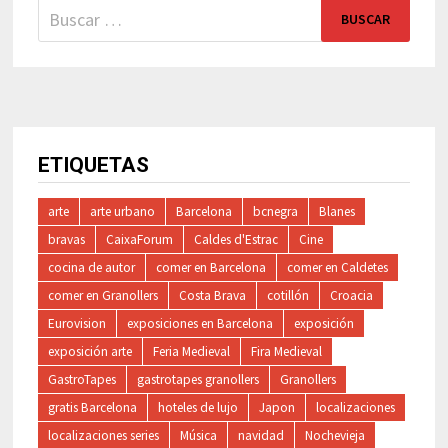
Buscar:
ETIQUETAS
arte
arte urbano
Barcelona
bcnegra
Blanes
bravas
CaixaForum
Caldes d'Estrac
Cine
cocina de autor
comer en Barcelona
comer en Caldetes
comer en Granollers
Costa Brava
cotillón
Croacia
Eurovision
exposiciones en Barcelona
exposición
exposición arte
Feria Medieval
Fira Medieval
GastroTapes
gastrotapes granollers
Granollers
gratis Barcelona
hoteles de lujo
Japon
localizaciones
localizaciones series
Música
navidad
Nochevieja