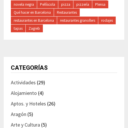
novela negra
Peñíscola
pizza
pizzería
Plensa
Qué hacer en Barcelona
Restaurantes
restaurantes en Barcelona
restaurantes granollers
rodajes
tapas
Zagreb
CATEGORÍAS
Actividades
(29)
Alojamiento
(4)
Aptos. y Hoteles
(26)
Aragón
(5)
Arte y Cultura
(5)