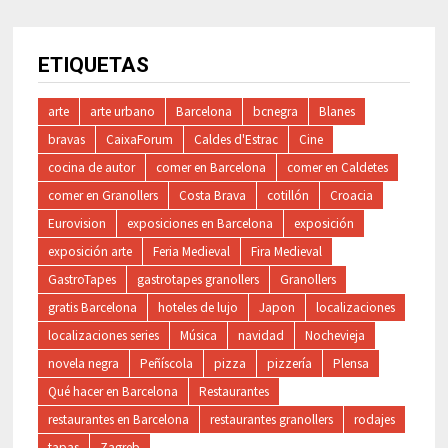
ETIQUETAS
arte
arte urbano
Barcelona
bcnegra
Blanes
bravas
CaixaForum
Caldes d'Estrac
Cine
cocina de autor
comer en Barcelona
comer en Caldetes
comer en Granollers
Costa Brava
cotillón
Croacia
Eurovision
exposiciones en Barcelona
exposición
exposición arte
Feria Medieval
Fira Medieval
GastroTapes
gastrotapes granollers
Granollers
gratis Barcelona
hoteles de lujo
Japon
localizaciones
localizaciones series
Música
navidad
Nochevieja
novela negra
Peñíscola
pizza
pizzería
Plensa
Qué hacer en Barcelona
Restaurantes
restaurantes en Barcelona
restaurantes granollers
rodajes
tapas
Zagreb