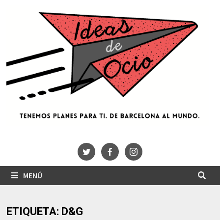
Saltar
al
contenido
MENÚ
ETIQUETA:
D&G