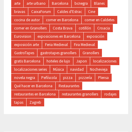
arte
arte urbano
Barcelona
bcnegra
Blanes
bravas
CaixaForum
Caldes d'Estrac
Cine
cocina de autor
comer en Barcelona
comer en Caldetes
comer en Granollers
Costa Brava
cotillón
Croacia
Eurovision
exposiciones en Barcelona
exposición
exposición arte
Feria Medieval
Fira Medieval
GastroTapes
gastrotapes granollers
Granollers
gratis Barcelona
hoteles de lujo
Japon
localizaciones
localizaciones series
Música
navidad
Nochevieja
novela negra
Peñíscola
pizza
pizzería
Plensa
Qué hacer en Barcelona
Restaurantes
restaurantes en Barcelona
restaurantes granollers
rodajes
tapas
Zagreb