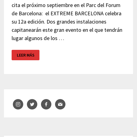
cita el próximo septiembre en el Parc del Forum
de Barcelona: el EXTREME BARCELONA celebra
su 12a edición. Dos grandes instalaciones
capitanearán este gran evento en el que tendrán
lugar algunos de los …
DEPORTES
LEER MÁS
URBANOS
EN
EXTREME
BARCELONA