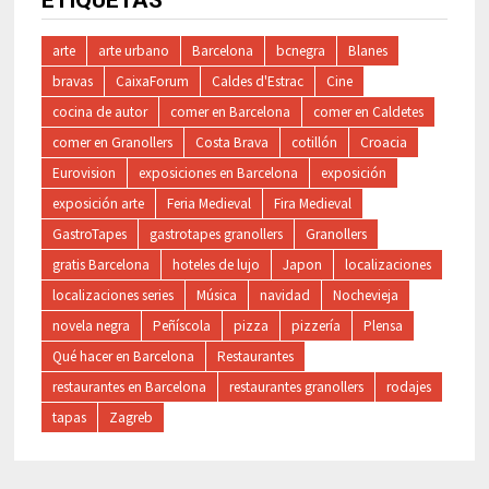
ETIQUETAS
arte
arte urbano
Barcelona
bcnegra
Blanes
bravas
CaixaForum
Caldes d'Estrac
Cine
cocina de autor
comer en Barcelona
comer en Caldetes
comer en Granollers
Costa Brava
cotillón
Croacia
Eurovision
exposiciones en Barcelona
exposición
exposición arte
Feria Medieval
Fira Medieval
GastroTapes
gastrotapes granollers
Granollers
gratis Barcelona
hoteles de lujo
Japon
localizaciones
localizaciones series
Música
navidad
Nochevieja
novela negra
Peñíscola
pizza
pizzería
Plensa
Qué hacer en Barcelona
Restaurantes
restaurantes en Barcelona
restaurantes granollers
rodajes
tapas
Zagreb