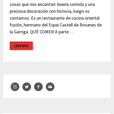
cosas que nos encantan: buena comida y una
preciosa decoración con historia, luego os
contamos. Es un restaurante de cocina oriental
fusión, hermano del Espai Castell de Rosanes de
la Garriga. QUÉ COMER A parte …
RESTAURANTE
LEER MÁS
JAPONÉS
KODAMA
–
GRANOLLERS