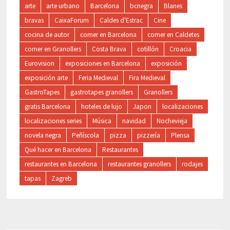
arte
arte urbano
Barcelona
bcnegra
Blanes
bravas
CaixaForum
Caldes d'Estrac
Cine
cocina de autor
comer en Barcelona
comer en Caldetes
comer en Granollers
Costa Brava
cotillón
Croacia
Eurovision
exposiciones en Barcelona
exposición
exposición arte
Feria Medieval
Fira Medieval
GastroTapes
gastrotapes granollers
Granollers
gratis Barcelona
hoteles de lujo
Japon
localizaciones
localizaciones series
Música
navidad
Nochevieja
novela negra
Peñíscola
pizza
pizzería
Plensa
Qué hacer en Barcelona
Restaurantes
restaurantes en Barcelona
restaurantes granollers
rodajes
tapas
Zagreb