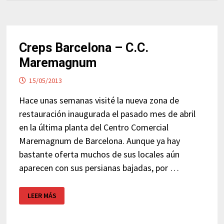
Creps Barcelona – C.C.
Maremagnum
15/05/2013
Hace unas semanas visité la nueva zona de
restauración inaugurada el pasado mes de abril
en la última planta del Centro Comercial
Maremagnum de Barcelona. Aunque ya hay
bastante oferta muchos de sus locales aún
aparecen con sus persianas bajadas, por …
CREPS
LEER MÁS
BARCELONA
–
C.C.
MAREMAGNUM