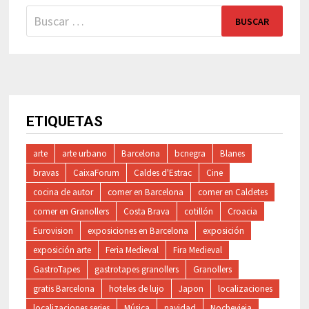
Buscar:
ETIQUETAS
arte
arte urbano
Barcelona
bcnegra
Blanes
bravas
CaixaForum
Caldes d'Estrac
Cine
cocina de autor
comer en Barcelona
comer en Caldetes
comer en Granollers
Costa Brava
cotillón
Croacia
Eurovision
exposiciones en Barcelona
exposición
exposición arte
Feria Medieval
Fira Medieval
GastroTapes
gastrotapes granollers
Granollers
gratis Barcelona
hoteles de lujo
Japon
localizaciones
localizaciones series
Música
navidad
Nochevieja