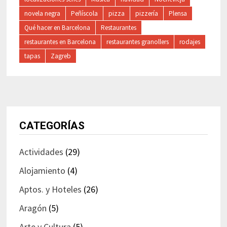
novela negra
Peñíscola
pizza
pizzería
Plensa
Qué hacer en Barcelona
Restaurantes
restaurantes en Barcelona
restaurantes granollers
rodajes
tapas
Zagreb
CATEGORÍAS
Actividades
(29)
Alojamiento
(4)
Aptos. y Hoteles
(26)
Aragón
(5)
Arte y Cultura
(5)