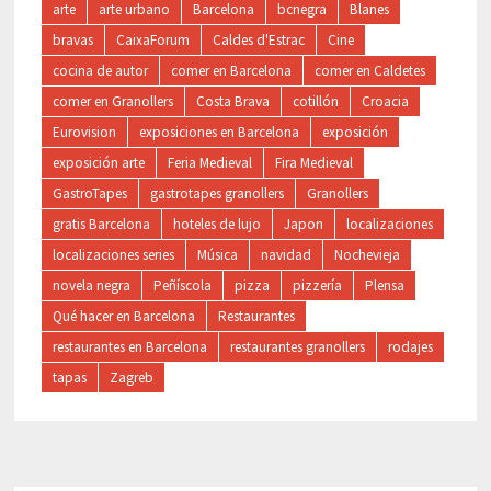
arte
arte urbano
Barcelona
bcnegra
Blanes
bravas
CaixaForum
Caldes d'Estrac
Cine
cocina de autor
comer en Barcelona
comer en Caldetes
comer en Granollers
Costa Brava
cotillón
Croacia
Eurovision
exposiciones en Barcelona
exposición
exposición arte
Feria Medieval
Fira Medieval
GastroTapes
gastrotapes granollers
Granollers
gratis Barcelona
hoteles de lujo
Japon
localizaciones
localizaciones series
Música
navidad
Nochevieja
novela negra
Peñíscola
pizza
pizzería
Plensa
Qué hacer en Barcelona
Restaurantes
restaurantes en Barcelona
restaurantes granollers
rodajes
tapas
Zagreb