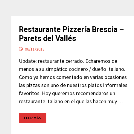
Restaurante Pizzería Brescia –
Parets del Vallés
06/11/2013
Update: restaurante cerrado. Echaremos de
menos a su simpático cocinero / dueño italiano.
Como ya hemos comentado en varias ocasiones
las pizzas son uno de nuestros platos informales
favoritos. Hoy queremos recomendaros un
restaurante italiano en el que las hacen muy …
RESTAURANTE
LEER MÁS
PIZZERÍA
BRESCIA
–
PARETS