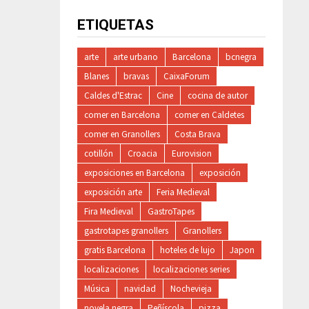
ETIQUETAS
arte
arte urbano
Barcelona
bcnegra
Blanes
bravas
CaixaForum
Caldes d'Estrac
Cine
cocina de autor
comer en Barcelona
comer en Caldetes
comer en Granollers
Costa Brava
cotillón
Croacia
Eurovision
exposiciones en Barcelona
exposición
exposición arte
Feria Medieval
Fira Medieval
GastroTapes
gastrotapes granollers
Granollers
gratis Barcelona
hoteles de lujo
Japon
localizaciones
localizaciones series
Música
navidad
Nochevieja
novela negra
Peñíscola
pizza