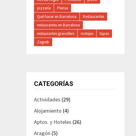
pizzería
Plensa
Qué hacer en Barcelona
Restaurantes
restaurantes en Barcelona
restaurantes granollers
rodajes
tapas
Zagreb
CATEGORÍAS
Actividades
(29)
Alojamiento
(4)
Aptos. y Hoteles
(26)
Aragón
(5)