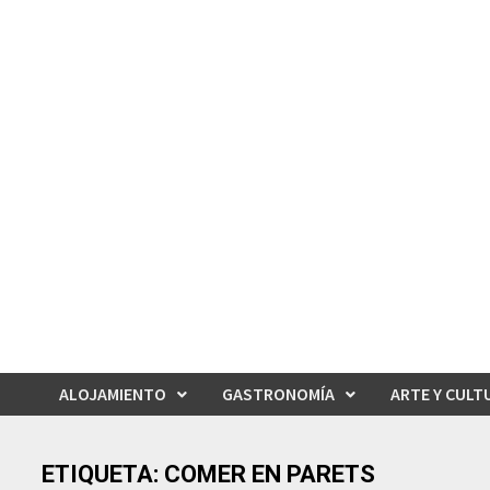
Saltar
al
contenido
ALOJAMIENTO
GASTRONOMÍA
ARTE Y CULT
ETIQUETA:
COMER EN PARETS