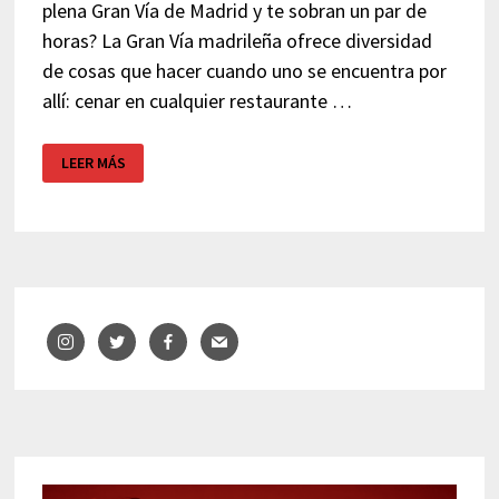
plena Gran Vía de Madrid y te sobran un par de
horas? La Gran Vía madrileña ofrece diversidad
de cosas que hacer cuando uno se encuentra por
allí: cenar en cualquier restaurante …
CINES
LEER MÁS
PALACIO
DE
LA
PRENSA
–
MADRID