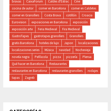
bravas
CaixaForum
Caldes d'Estrac
Cine
cocina de autor
comer en Barcelona
comer en Caldetes
comer en Granollers
Costa Brava
cotillón
Croacia
Eurovision
exposiciones en Barcelona
exposición
exposición arte
Feria Medieval
Fira Medieval
GastroTapes
gastrotapes granollers
Granollers
gratis Barcelona
hoteles de lujo
Japon
localizaciones
localizaciones series
Música
navidad
Nochevieja
novela negra
Peñíscola
pizza
pizzería
Plensa
Qué hacer en Barcelona
Restaurantes
restaurantes en Barcelona
restaurantes granollers
rodajes
tapas
Zagreb