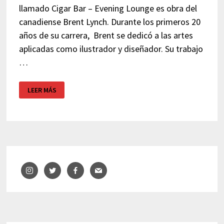
llamado Cigar Bar – Evening Lounge es obra del
canadiense Brent Lynch. Durante los primeros 20
años de su carrera, Brent se dedicó a las artes
aplicadas como ilustrador y diseñador. Su trabajo
…
BRENT
LEER MÁS
LYNCH
–
CIGAR
BAR
–
EVENING
LOUNGE