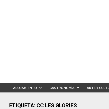
Saltar
al
contenido
ALOJAMIENTO
GASTRONOMÍA
ARTE Y CULT
ETIQUETA:
CC LES GLORIES