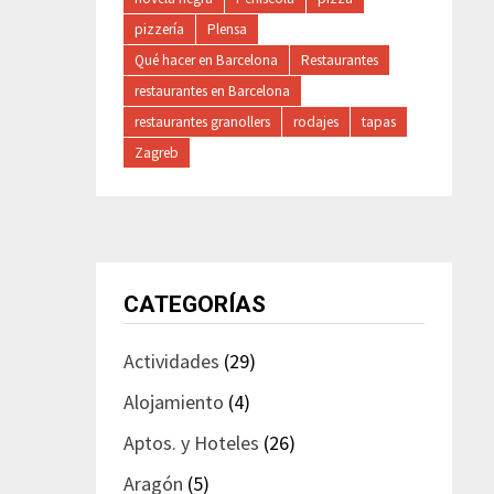
pizzería
Plensa
Qué hacer en Barcelona
Restaurantes
restaurantes en Barcelona
restaurantes granollers
rodajes
tapas
Zagreb
CATEGORÍAS
Actividades
(29)
Alojamiento
(4)
Aptos. y Hoteles
(26)
Aragón
(5)