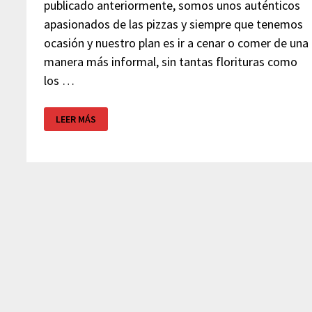
publicado anteriormente, somos unos auténticos
apasionados de las pizzas y siempre que tenemos
ocasión y nuestro plan es ir a cenar o comer de una
manera más informal, sin tantas florituras como
los …
LA
LEER MÁS
TAGLIATELLA
–
C.C.
LES
GLORIES
BARCELONA