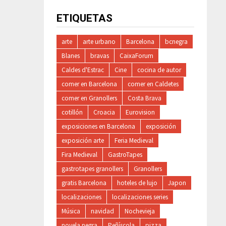
ETIQUETAS
arte
arte urbano
Barcelona
bcnegra
Blanes
bravas
CaixaForum
Caldes d'Estrac
Cine
cocina de autor
comer en Barcelona
comer en Caldetes
comer en Granollers
Costa Brava
cotillón
Croacia
Eurovision
exposiciones en Barcelona
exposición
exposición arte
Feria Medieval
Fira Medieval
GastroTapes
gastrotapes granollers
Granollers
gratis Barcelona
hoteles de lujo
Japon
localizaciones
localizaciones series
Música
navidad
Nochevieja
novela negra
Peñíscola
pizza