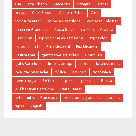
arte
arte urbano
Barcelona
bcnegra
Blanes
bravas
CaixaForum
Caldes d'Estrac
Cine
cocina de autor
comer en Barcelona
comer en Caldetes
comer en Granollers
Costa Brava
cotillón
Croacia
Eurovision
exposiciones en Barcelona
exposición
exposición arte
Feria Medieval
Fira Medieval
GastroTapes
gastrotapes granollers
Granollers
gratis Barcelona
hoteles de lujo
Japon
localizaciones
localizaciones series
Música
navidad
Nochevieja
novela negra
Peñíscola
pizza
pizzería
Plensa
Qué hacer en Barcelona
Restaurantes
restaurantes en Barcelona
restaurantes granollers
rodajes
tapas
Zagreb