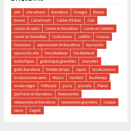
arte
arte urbano
Barcelona
bcnegra
Blanes
bravas
CaixaForum
Caldes d'Estrac
Cine
cocina de autor
comer en Barcelona
comer en Caldetes
comer en Granollers
Costa Brava
cotillón
Croacia
Eurovision
exposiciones en Barcelona
exposición
exposición arte
Feria Medieval
Fira Medieval
GastroTapes
gastrotapes granollers
Granollers
gratis Barcelona
hoteles de lujo
Japon
localizaciones
localizaciones series
Música
navidad
Nochevieja
novela negra
Peñíscola
pizza
pizzería
Plensa
Qué hacer en Barcelona
Restaurantes
restaurantes en Barcelona
restaurantes granollers
rodajes
tapas
Zagreb