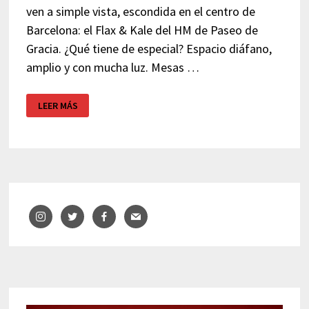
ven a simple vista, escondida en el centro de
Barcelona: el Flax & Kale del HM de Paseo de
Gracia. ¿Qué tiene de especial? Espacio diáfano,
amplio y con mucha luz. Mesas …
FLAX
LEER MÁS
&
KALE
–
RINCONES
DE
BARCELONA