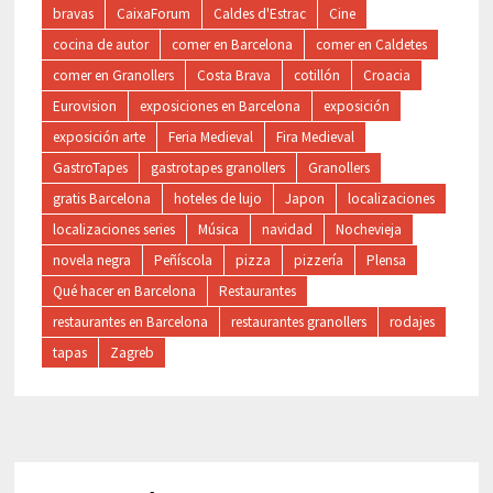
bravas
CaixaForum
Caldes d'Estrac
Cine
cocina de autor
comer en Barcelona
comer en Caldetes
comer en Granollers
Costa Brava
cotillón
Croacia
Eurovision
exposiciones en Barcelona
exposición
exposición arte
Feria Medieval
Fira Medieval
GastroTapes
gastrotapes granollers
Granollers
gratis Barcelona
hoteles de lujo
Japon
localizaciones
localizaciones series
Música
navidad
Nochevieja
novela negra
Peñíscola
pizza
pizzería
Plensa
Qué hacer en Barcelona
Restaurantes
restaurantes en Barcelona
restaurantes granollers
rodajes
tapas
Zagreb