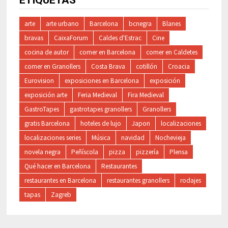
ETIQUETAS
arte
arte urbano
Barcelona
bcnegra
Blanes
bravas
CaixaForum
Caldes d'Estrac
Cine
cocina de autor
comer en Barcelona
comer en Caldetes
comer en Granollers
Costa Brava
cotillón
Croacia
Eurovision
exposiciones en Barcelona
exposición
exposición arte
Feria Medieval
Fira Medieval
GastroTapes
gastrotapes granollers
Granollers
gratis Barcelona
hoteles de lujo
Japon
localizaciones
localizaciones series
Música
navidad
Nochevieja
novela negra
Peñíscola
pizza
pizzería
Plensa
Qué hacer en Barcelona
Restaurantes
restaurantes en Barcelona
restaurantes granollers
rodajes
tapas
Zagreb