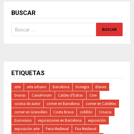
BUSCAR
Buscar:
ETIQUETAS
arte
arte urbano
Barcelona
bcnegra
Blanes
bravas
CaixaForum
Caldes d'Estrac
Cine
cocina de autor
comer en Barcelona
comer en Caldetes
comer en Granollers
Costa Brava
cotillón
Croacia
Eurovision
exposiciones en Barcelona
exposición
exposición arte
Feria Medieval
Fira Medieval