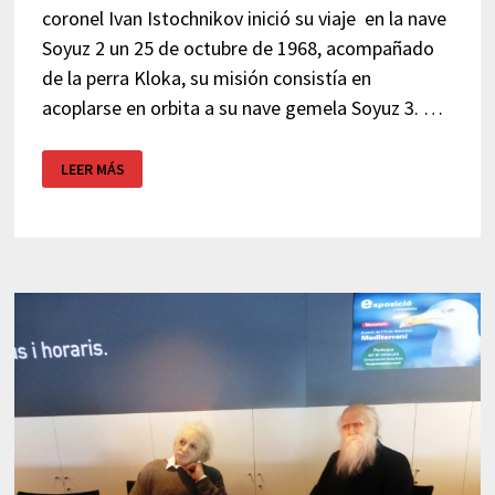
coronel Ivan Istochnikov inició su viaje en la nave
Soyuz 2 un 25 de octubre de 1968, acompañado
de la perra Kloka, su misión consistía en
acoplarse en orbita a su nave gemela Soyuz 3. …
SPUTNIK:
LEER MÁS
EXPOSICIÓN
COSMOCAIXA
BARCELONA