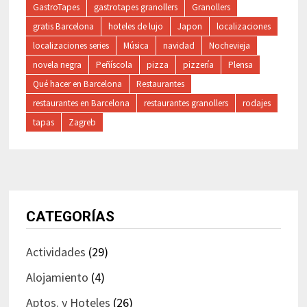
GastroTapes
gastrotapes granollers
Granollers
gratis Barcelona
hoteles de lujo
Japon
localizaciones
localizaciones series
Música
navidad
Nochevieja
novela negra
Peñíscola
pizza
pizzería
Plensa
Qué hacer en Barcelona
Restaurantes
restaurantes en Barcelona
restaurantes granollers
rodajes
tapas
Zagreb
CATEGORÍAS
Actividades
(29)
Alojamiento
(4)
Aptos. y Hoteles
(26)