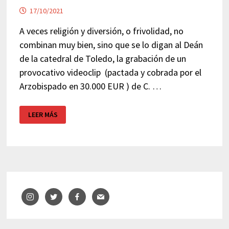
17/10/2021
A veces religión y diversión, o frivolidad, no
combinan muy bien, sino que se lo digan al Deán
de la catedral de Toledo, la grabación de un
provocativo videoclip (pactada y cobrada por el
Arzobispado en 30.000 EUR ) de C. …
BAR
LEER MÁS
IGLESIA
OLIVIER
–
UTRECHT