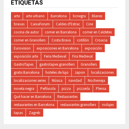
ETIQUETAS
arte
arte urbano
Barcelona
bcnegra
Blanes
bravas
CaixaForum
Caldes d'Estrac
Cine
cocina de autor
comer en Barcelona
comer en Caldetes
comer en Granollers
Costa Brava
cotillón
Croacia
Eurovision
exposiciones en Barcelona
exposición
exposición arte
Feria Medieval
Fira Medieval
GastroTapes
gastrotapes granollers
Granollers
gratis Barcelona
hoteles de lujo
Japon
localizaciones
localizaciones series
Música
navidad
Nochevieja
novela negra
Peñíscola
pizza
pizzería
Plensa
Qué hacer en Barcelona
Restaurantes
restaurantes en Barcelona
restaurantes granollers
rodajes
tapas
Zagreb