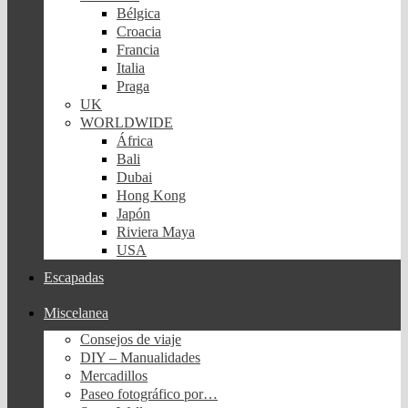
Bélgica
Croacia
Francia
Italia
Praga
UK
WORLDWIDE
África
Bali
Dubai
Hong Kong
Japón
Riviera Maya
USA
Escapadas
Miscelanea
Consejos de viaje
DIY – Manualidades
Mercadillos
Paseo fotográfico por…