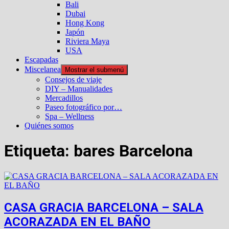
Bali
Dubai
Hong Kong
Japón
Riviera Maya
USA
Escapadas
Miscelanea
Mostrar el submenú
Consejos de viaje
DIY – Manualidades
Mercadillos
Paseo fotográfico por…
Spa – Wellness
Quiénes somos
Etiqueta:
bares Barcelona
CASA GRACIA BARCELONA – SALA
ACORAZADA EN EL BAÑO