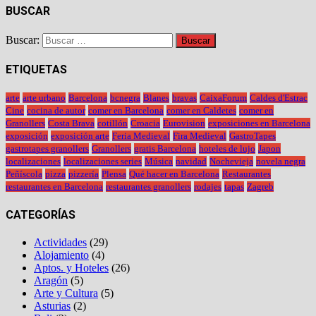
BUSCAR
Buscar:
ETIQUETAS
arte
arte urbano
Barcelona
bcnegra
Blanes
bravas
CaixaForum
Caldes d'Estrac
Cine
cocina de autor
comer en Barcelona
comer en Caldetes
comer en
Granollers
Costa Brava
cotillón
Croacia
Eurovision
exposiciones en Barcelona
exposición
exposición arte
Feria Medieval
Fira Medieval
GastroTapes
gastrotapes granollers
Granollers
gratis Barcelona
hoteles de lujo
Japon
localizaciones
localizaciones series
Música
navidad
Nochevieja
novela negra
Peñíscola
pizza
pizzería
Plensa
Qué hacer en Barcelona
Restaurantes
restaurantes en Barcelona
restaurantes granollers
rodajes
tapas
Zagreb
CATEGORÍAS
Actividades
(29)
Alojamiento
(4)
Aptos. y Hoteles
(26)
Aragón
(5)
Arte y Cultura
(5)
Asturias
(2)