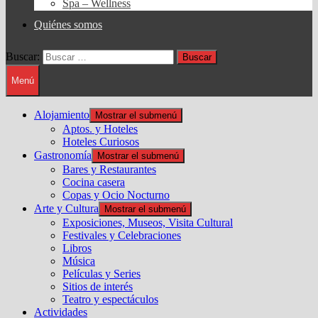
Spa – Wellness
Quiénes somos
Buscar:
Menú
Alojamiento
Mostrar el submenú
Aptos. y Hoteles
Hoteles Curiosos
Gastronomía
Mostrar el submenú
Bares y Restaurantes
Cocina casera
Copas y Ocio Nocturno
Arte y Cultura
Mostrar el submenú
Exposiciones, Museos, Visita Cultural
Festivales y Celebraciones
Libros
Música
Películas y Series
Sitios de interés
Teatro y espectáculos
Actividades