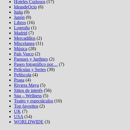
Hoteles Curiosos
(17)
IdeasdeOcio
(6)
Italia
(9)
Japón
(9)
Libros
(16)
Logroño
(1)
Madrid
(7)
Mercadillos
(2)
Miscelanea
(11)
Música
(28)
País Vasco
(2)
Parques y Jardines
(2)
Paseo fotográfico por…
(7)
Películas y Series
(39)
Peñíscola
(4)
Praga
(4)
Riviera Maya
(5)
Sitios de interés
(56)
Spa – Wellness
(5)
Teatro y espectáculos
(10)
Top favoritos
(2)
UK
(7)
USA
(14)
WORLDWIDE
(3)