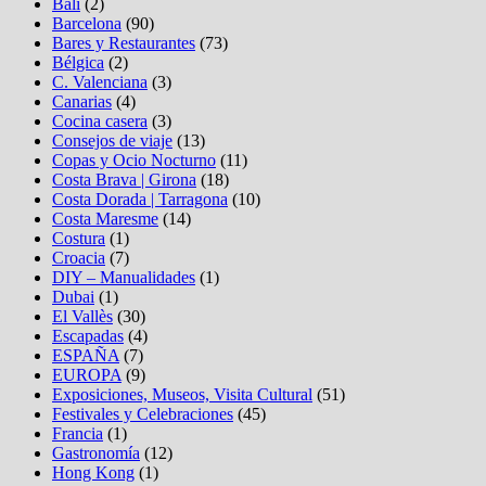
Bali
(2)
Barcelona
(90)
Bares y Restaurantes
(73)
Bélgica
(2)
C. Valenciana
(3)
Canarias
(4)
Cocina casera
(3)
Consejos de viaje
(13)
Copas y Ocio Nocturno
(11)
Costa Brava | Girona
(18)
Costa Dorada | Tarragona
(10)
Costa Maresme
(14)
Costura
(1)
Croacia
(7)
DIY – Manualidades
(1)
Dubai
(1)
El Vallès
(30)
Escapadas
(4)
ESPAÑA
(7)
EUROPA
(9)
Exposiciones, Museos, Visita Cultural
(51)
Festivales y Celebraciones
(45)
Francia
(1)
Gastronomía
(12)
Hong Kong
(1)