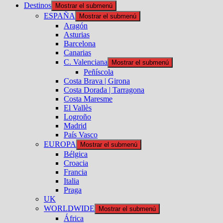
Destinos
Mostrar el submenú
ESPAÑA
Mostrar el submenú
Aragón
Asturias
Barcelona
Canarias
C. Valenciana
Mostrar el submenú
Peñíscola
Costa Brava | Girona
Costa Dorada | Tarragona
Costa Maresme
El Vallès
Logroño
Madrid
País Vasco
EUROPA
Mostrar el submenú
Bélgica
Croacia
Francia
Italia
Praga
UK
WORLDWIDE
Mostrar el submenú
África