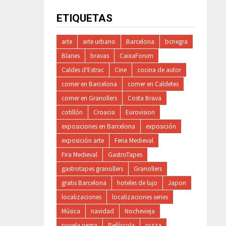
ETIQUETAS
arte
arte urbano
Barcelona
bcnegra
Blanes
bravas
CaixaForum
Caldes d'Estrac
Cine
cocina de autor
comer en Barcelona
comer en Caldetes
comer en Granollers
Costa Brava
cotillón
Croacia
Eurovision
exposiciones en Barcelona
exposición
exposición arte
Feria Medieval
Fira Medieval
GastroTapes
gastrotapes granollers
Granollers
gratis Barcelona
hoteles de lujo
Japon
localizaciones
localizaciones series
Música
navidad
Nochevieja
novela negra
Peñíscola
pizza