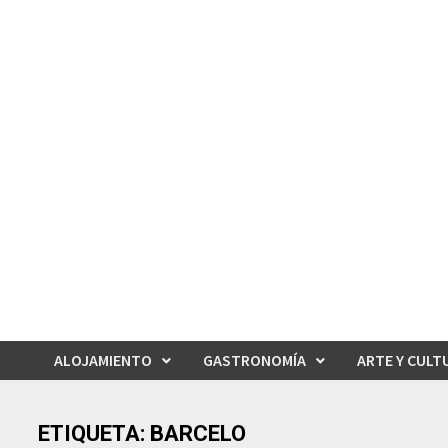
Saltar
al
contenido
ALOJAMIENTO
GASTRONOMÍA
ARTE Y CULT
ETIQUETA:
BARCELO