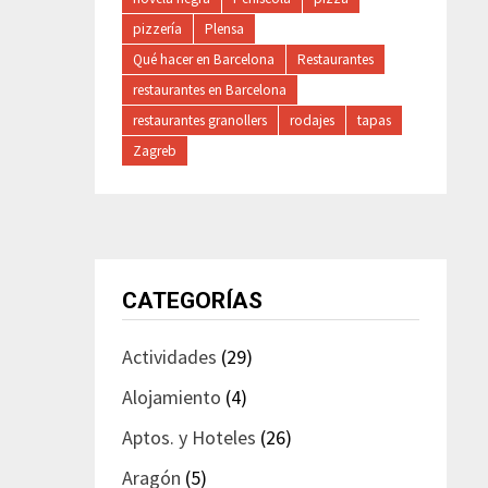
pizzería
Plensa
Qué hacer en Barcelona
Restaurantes
restaurantes en Barcelona
restaurantes granollers
rodajes
tapas
Zagreb
CATEGORÍAS
Actividades
(29)
Alojamiento
(4)
Aptos. y Hoteles
(26)
Aragón
(5)