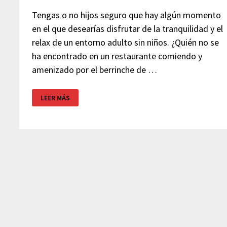
Tengas o no hijos seguro que hay algún momento
en el que desearías disfrutar de la tranquilidad y el
relax de un entorno adulto sin niños. ¿Quién no se
ha encontrado en un restaurante comiendo y
amenizado por el berrinche de …
HOTELES
LEER MÁS
PARA
ADULTOS
–
CHILDFREE
–
SIN
NIÑOS