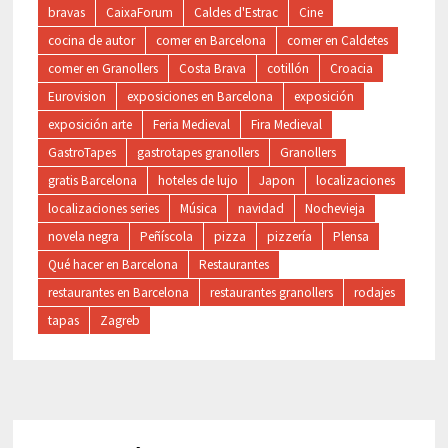
bravas
CaixaForum
Caldes d'Estrac
Cine
cocina de autor
comer en Barcelona
comer en Caldetes
comer en Granollers
Costa Brava
cotillón
Croacia
Eurovision
exposiciones en Barcelona
exposición
exposición arte
Feria Medieval
Fira Medieval
GastroTapes
gastrotapes granollers
Granollers
gratis Barcelona
hoteles de lujo
Japon
localizaciones
localizaciones series
Música
navidad
Nochevieja
novela negra
Peñíscola
pizza
pizzería
Plensa
Qué hacer en Barcelona
Restaurantes
restaurantes en Barcelona
restaurantes granollers
rodajes
tapas
Zagreb