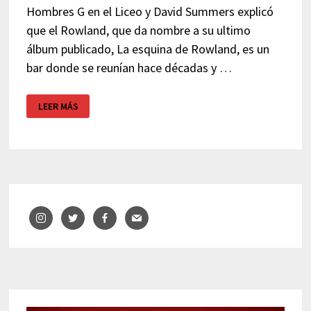
Hombres G en el Liceo y David Summers explicó
que el Rowland, que da nombre a su ultimo
álbum publicado, La esquina de Rowland, es un
bar donde se reunían hace décadas y …
EL
LEER MÁS
BAR
ROWLAND
Y
HOMBRES
G