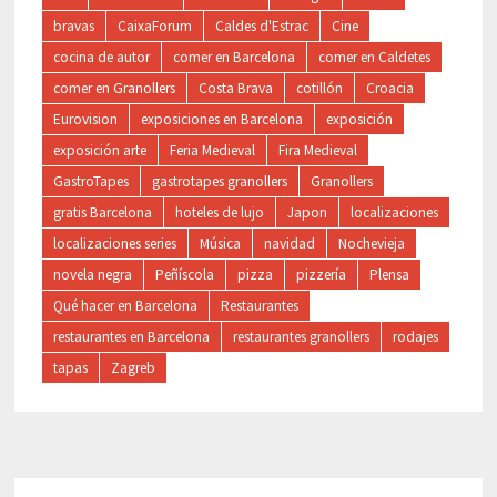
bravas
CaixaForum
Caldes d'Estrac
Cine
cocina de autor
comer en Barcelona
comer en Caldetes
comer en Granollers
Costa Brava
cotillón
Croacia
Eurovision
exposiciones en Barcelona
exposición
exposición arte
Feria Medieval
Fira Medieval
GastroTapes
gastrotapes granollers
Granollers
gratis Barcelona
hoteles de lujo
Japon
localizaciones
localizaciones series
Música
navidad
Nochevieja
novela negra
Peñíscola
pizza
pizzería
Plensa
Qué hacer en Barcelona
Restaurantes
restaurantes en Barcelona
restaurantes granollers
rodajes
tapas
Zagreb