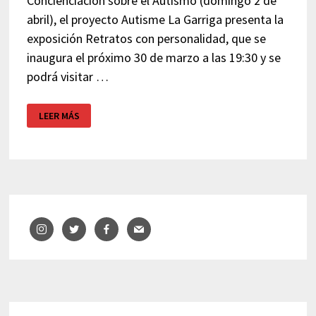
Concienciación sobre el Autismo (domingo 2 de
abril), el proyecto Autisme La Garriga presenta la
exposición Retratos con personalidad, que se
inaugura el próximo 30 de marzo a las 19:30 y se
podrá visitar …
DÍA
LEER MÁS
DEL
AUTISMO
–
EXPOSICIÓN
FOTOGRAFICA