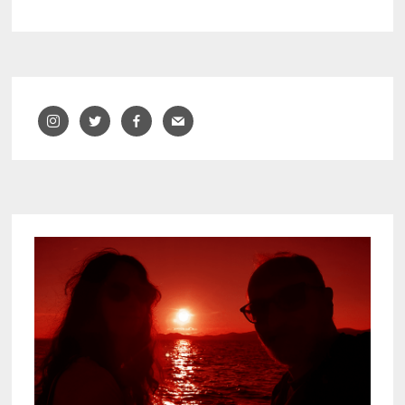
PUNTS
–
CAIXAFORUM
/
MACBA
–
BARCELONA