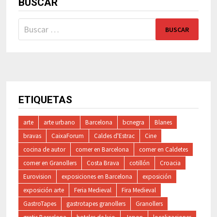
BUSCAR
Buscar:
ETIQUETAS
arte
arte urbano
Barcelona
bcnegra
Blanes
bravas
CaixaForum
Caldes d'Estrac
Cine
cocina de autor
comer en Barcelona
comer en Caldetes
comer en Granollers
Costa Brava
cotillón
Croacia
Eurovision
exposiciones en Barcelona
exposición
exposición arte
Feria Medieval
Fira Medieval
GastroTapes
gastrotapes granollers
Granollers