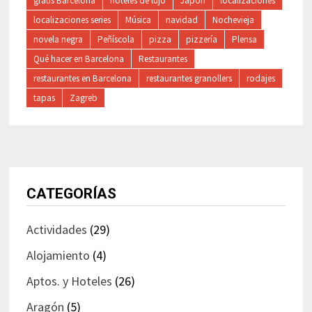
gratis Barcelona
hoteles de lujo
Japon
localizaciones
localizaciones series
Música
navidad
Nochevieja
novela negra
Peñíscola
pizza
pizzería
Plensa
Qué hacer en Barcelona
Restaurantes
restaurantes en Barcelona
restaurantes granollers
rodajes
tapas
Zagreb
CATEGORÍAS
Actividades
(29)
Alojamiento
(4)
Aptos. y Hoteles
(26)
Aragón
(5)