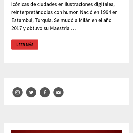
icónicas de ciudades en ilustraciones digitales,
reinterpretándolas con humor. Nació en 1994 en
Estambul, Turquía. Se mudó a Milán en el año
2017 y obtuvo su Maestría …
ROBIN
LEER MÁS
YAYLA
–
ARTISTA
VISUAL