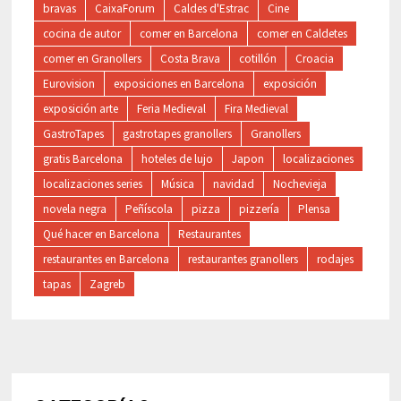
bravas
CaixaForum
Caldes d'Estrac
Cine
cocina de autor
comer en Barcelona
comer en Caldetes
comer en Granollers
Costa Brava
cotillón
Croacia
Eurovision
exposiciones en Barcelona
exposición
exposición arte
Feria Medieval
Fira Medieval
GastroTapes
gastrotapes granollers
Granollers
gratis Barcelona
hoteles de lujo
Japon
localizaciones
localizaciones series
Música
navidad
Nochevieja
novela negra
Peñíscola
pizza
pizzería
Plensa
Qué hacer en Barcelona
Restaurantes
restaurantes en Barcelona
restaurantes granollers
rodajes
tapas
Zagreb