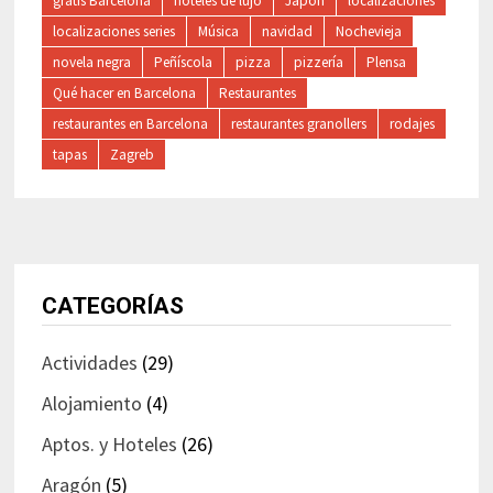
gratis Barcelona
hoteles de lujo
Japon
localizaciones
localizaciones series
Música
navidad
Nochevieja
novela negra
Peñíscola
pizza
pizzería
Plensa
Qué hacer en Barcelona
Restaurantes
restaurantes en Barcelona
restaurantes granollers
rodajes
tapas
Zagreb
CATEGORÍAS
Actividades
(29)
Alojamiento
(4)
Aptos. y Hoteles
(26)
Aragón
(5)