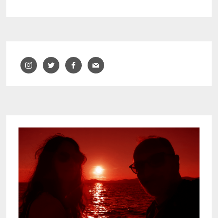
PUNTS
–
CAIXAFORUM
/
MACBA
–
BARCELONA