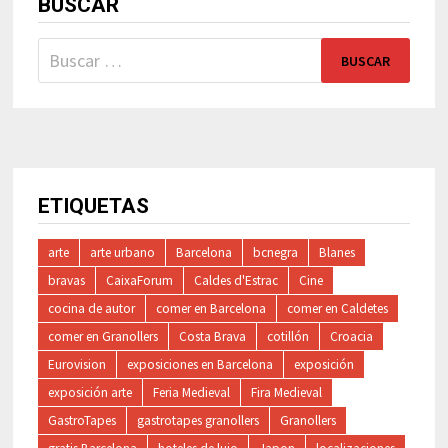
BUSCAR
Buscar:
ETIQUETAS
arte
arte urbano
Barcelona
bcnegra
Blanes
bravas
CaixaForum
Caldes d'Estrac
Cine
cocina de autor
comer en Barcelona
comer en Caldetes
comer en Granollers
Costa Brava
cotillón
Croacia
Eurovision
exposiciones en Barcelona
exposición
exposición arte
Feria Medieval
Fira Medieval
GastroTapes
gastrotapes granollers
Granollers