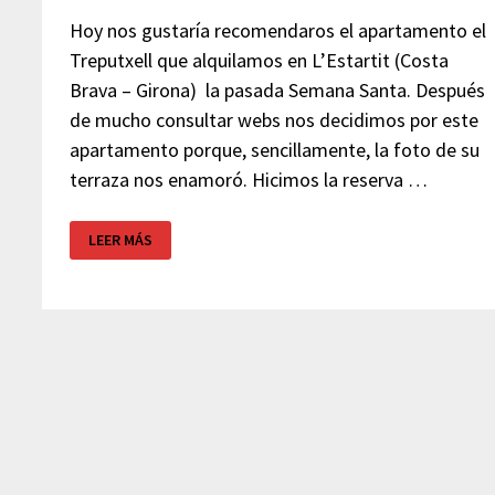
Hoy nos gustaría recomendaros el apartamento el
Treputxell que alquilamos en L’Estartit (Costa
Brava – Girona) la pasada Semana Santa. Después
de mucho consultar webs nos decidimos por este
apartamento porque, sencillamente, la foto de su
terraza nos enamoró. Hicimos la reserva …
APARTAMENTOS
LEER MÁS
EL
TREPUTXELL
–
L’ESTARTIT