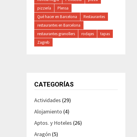
pizzería
Plensa
Qué hacer en Barcelona
Restaurantes
restaurantes en Barcelona
restaurantes granollers
rodajes
tapas
Zagreb
CATEGORÍAS
Actividades
(29)
Alojamiento
(4)
Aptos. y Hoteles
(26)
Aragón
(5)