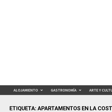
Saltar
al
contenido
ALOJAMIENTO
GASTRONOMÍA
ARTE Y CULT
ETIQUETA:
APARTAMENTOS EN LA COST