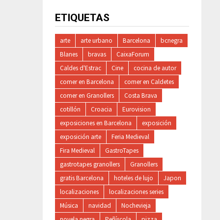
ETIQUETAS
arte
arte urbano
Barcelona
bcnegra
Blanes
bravas
CaixaForum
Caldes d'Estrac
Cine
cocina de autor
comer en Barcelona
comer en Caldetes
comer en Granollers
Costa Brava
cotillón
Croacia
Eurovision
exposiciones en Barcelona
exposición
exposición arte
Feria Medieval
Fira Medieval
GastroTapes
gastrotapes granollers
Granollers
gratis Barcelona
hoteles de lujo
Japon
localizaciones
localizaciones series
Música
navidad
Nochevieja
novela negra
Peñíscola
pizza