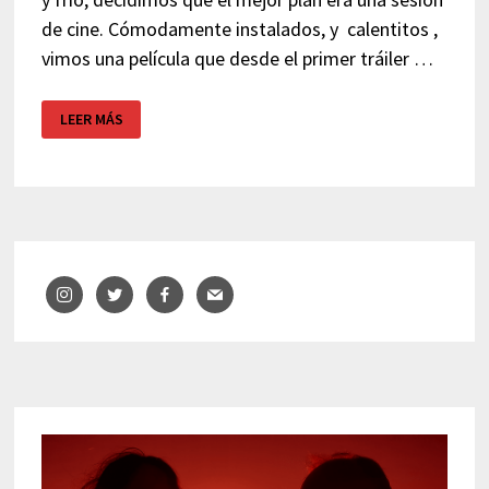
de cine. Cómodamente instalados, y calentitos ,
vimos una película que desde el primer tráiler …
MAMÁ,
LEER MÁS
PELÍCULA
DE
TERROR