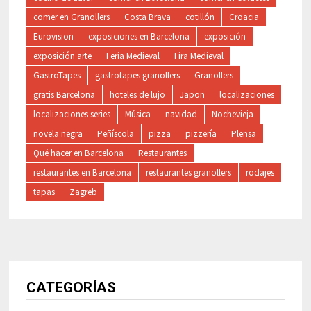
comer en Granollers
Costa Brava
cotillón
Croacia
Eurovision
exposiciones en Barcelona
exposición
exposición arte
Feria Medieval
Fira Medieval
GastroTapes
gastrotapes granollers
Granollers
gratis Barcelona
hoteles de lujo
Japon
localizaciones
localizaciones series
Música
navidad
Nochevieja
novela negra
Peñíscola
pizza
pizzería
Plensa
Qué hacer en Barcelona
Restaurantes
restaurantes en Barcelona
restaurantes granollers
rodajes
tapas
Zagreb
CATEGORÍAS