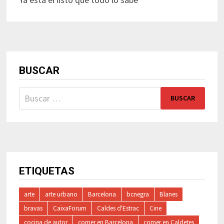
BUSCAR
Buscar:
ETIQUETAS
arte
arte urbano
Barcelona
bcnegra
Blanes
bravas
CaixaForum
Caldes d'Estrac
Cine
cocina de autor
comer en Barcelona
comer en Caldetes