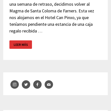
una semana de retraso, decidimos volver al
Magma de Santa Coloma de Farners. Esta vez
nos alojamos en el Hotel Can Pinxo, ya que
teníamos pendiente una estancia de una caja
regalo recibida …
SPA
LEER MÁS
Y
RELAX
EN
SANTA
COLOMA
DE
FARNERS