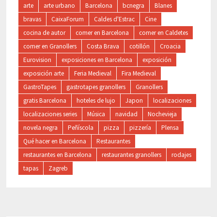
arte
arte urbano
Barcelona
bcnegra
Blanes
bravas
CaixaForum
Caldes d'Estrac
Cine
cocina de autor
comer en Barcelona
comer en Caldetes
comer en Granollers
Costa Brava
cotillón
Croacia
Eurovision
exposiciones en Barcelona
exposición
exposición arte
Feria Medieval
Fira Medieval
GastroTapes
gastrotapes granollers
Granollers
gratis Barcelona
hoteles de lujo
Japon
localizaciones
localizaciones series
Música
navidad
Nochevieja
novela negra
Peñíscola
pizza
pizzería
Plensa
Qué hacer en Barcelona
Restaurantes
restaurantes en Barcelona
restaurantes granollers
rodajes
tapas
Zagreb