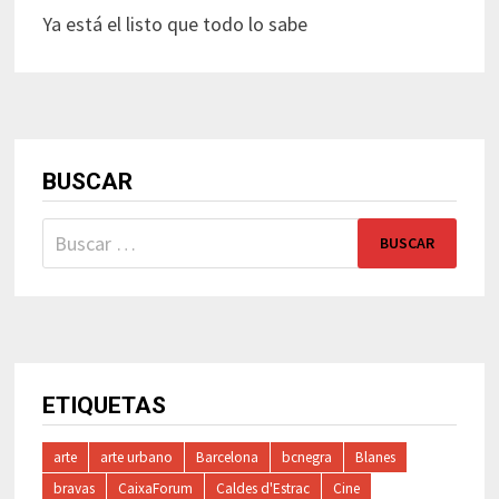
Ya está el listo que todo lo sabe
BUSCAR
Buscar:
ETIQUETAS
arte
arte urbano
Barcelona
bcnegra
Blanes
bravas
CaixaForum
Caldes d'Estrac
Cine