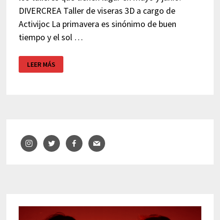
DIVERCREA Taller de viseras 3D a cargo de
Activijoc La primavera es sinónimo de buen
tiempo y el sol …
DIVERDIVENDRES
LEER MÁS
GRANOLLERS
–
ACTIVIDADES
NIÑOS