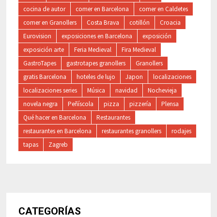
cocina de autor
comer en Barcelona
comer en Caldetes
comer en Granollers
Costa Brava
cotillón
Croacia
Eurovision
exposiciones en Barcelona
exposición
exposición arte
Feria Medieval
Fira Medieval
GastroTapes
gastrotapes granollers
Granollers
gratis Barcelona
hoteles de lujo
Japon
localizaciones
localizaciones series
Música
navidad
Nochevieja
novela negra
Peñíscola
pizza
pizzería
Plensa
Qué hacer en Barcelona
Restaurantes
restaurantes en Barcelona
restaurantes granollers
rodajes
tapas
Zagreb
CATEGORÍAS