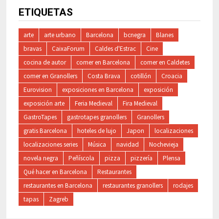
ETIQUETAS
arte
arte urbano
Barcelona
bcnegra
Blanes
bravas
CaixaForum
Caldes d'Estrac
Cine
cocina de autor
comer en Barcelona
comer en Caldetes
comer en Granollers
Costa Brava
cotillón
Croacia
Eurovision
exposiciones en Barcelona
exposición
exposición arte
Feria Medieval
Fira Medieval
GastroTapes
gastrotapes granollers
Granollers
gratis Barcelona
hoteles de lujo
Japon
localizaciones
localizaciones series
Música
navidad
Nochevieja
novela negra
Peñíscola
pizza
pizzería
Plensa
Qué hacer en Barcelona
Restaurantes
restaurantes en Barcelona
restaurantes granollers
rodajes
tapas
Zagreb