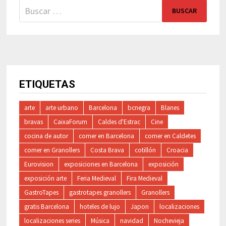
Buscar:
ETIQUETAS
arte
arte urbano
Barcelona
bcnegra
Blanes
bravas
CaixaForum
Caldes d'Estrac
Cine
cocina de autor
comer en Barcelona
comer en Caldetes
comer en Granollers
Costa Brava
cotillón
Croacia
Eurovision
exposiciones en Barcelona
exposición
exposición arte
Feria Medieval
Fira Medieval
GastroTapes
gastrotapes granollers
Granollers
gratis Barcelona
hoteles de lujo
Japon
localizaciones
localizaciones series
Música
navidad
Nochevieja