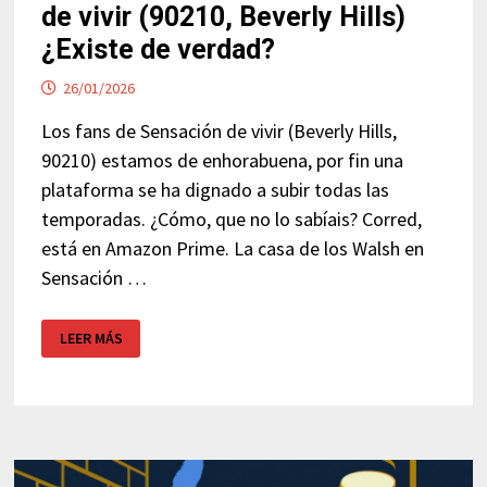
de vivir (90210, Beverly Hills)
¿Existe de verdad?
26/01/2026
Los fans de Sensación de vivir (Beverly Hills,
90210) estamos de enhorabuena, por fin una
plataforma se ha dignado a subir todas las
temporadas. ¿Cómo, que no lo sabíais? Corred,
está en Amazon Prime. La casa de los Walsh en
Sensación …
CASA
LEER MÁS
DE
LOS
WALSH
EN
SENSACIÓN
DE
VIVIR
(90210,
BEVERLY
HILLS)