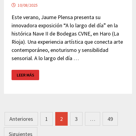
10/08/2025
Este verano, Jaume Plensa presenta su
innovadora exposición “A lo largo del día” en la
histórica Nave II de Bodegas CVNE, en Haro (La
Rioja). Una experiencia artística que conecta arte
contemporáneo, enoturismo y sensibilidad
sensorial. A lo largo del día …
JAUME
LEER MÁS
PLENSA
EN
LA
RIOJA:
“A
LO
LARGO
DEL
DÍA”
Navegación
Anteriores
1
2
3
…
49
de
Siguientes