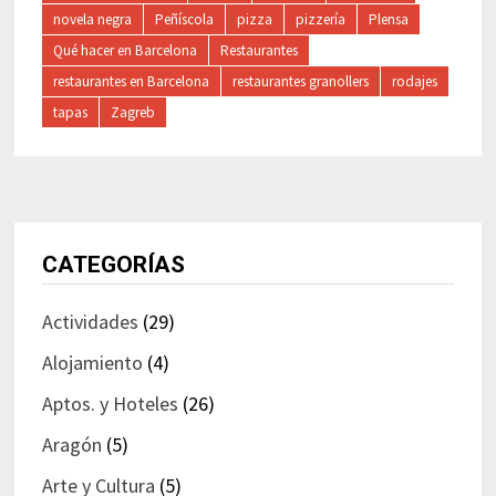
novela negra
Peñíscola
pizza
pizzería
Plensa
Qué hacer en Barcelona
Restaurantes
restaurantes en Barcelona
restaurantes granollers
rodajes
tapas
Zagreb
CATEGORÍAS
Actividades
(29)
Alojamiento
(4)
Aptos. y Hoteles
(26)
Aragón
(5)
Arte y Cultura
(5)