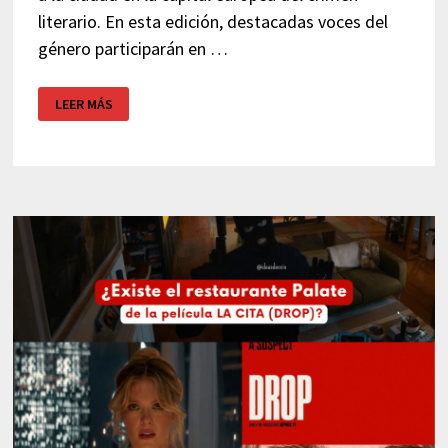
literario. En esta edición, destacadas voces del
género participarán en …
BCNEGRA
LEER MÁS
2026
–
FESTIVAL
DE
NOVELA
NEGRA
BARCELONA