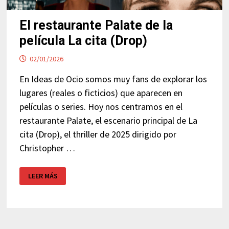
El restaurante Palate de la
película La cita (Drop)
02/01/2026
En Ideas de Ocio somos muy fans de explorar los
lugares (reales o ficticios) que aparecen en
películas o series. Hoy nos centramos en el
restaurante Palate, el escenario principal de La
cita (Drop), el thriller de 2025 dirigido por
Christopher …
EL
LEER MÁS
RESTAURANTE
PALATE
DE
LA
PELÍCULA
LA
CITA
(DROP)