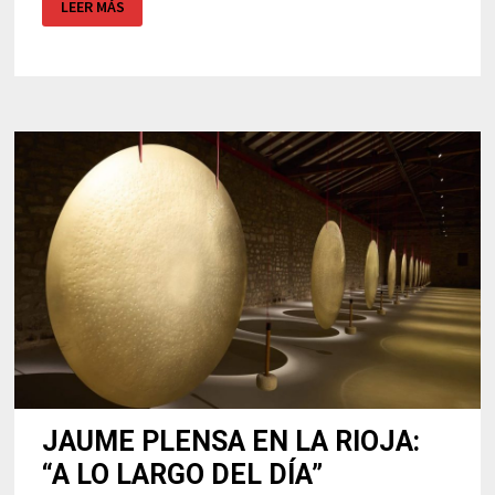
LEER MÁS
EL
GATO
DE
AMAGER
EN
COPENHAGUE
JAUME PLENSA EN LA RIOJA:
“A LO LARGO DEL DÍA”