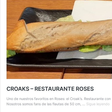
CROAKS – RESTAURANTE ROSES
Uno de nuestros favoritos en Roses: el Croak’s. Restaurante con u
C
Nosotros somos fans de las flautas de 50 cm, …
Sigue leyendo
–