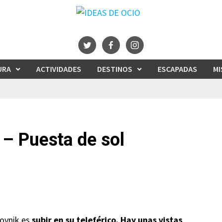
URA
ACTIVIDADES
DESTINOS
ESCAPADAS
MI
 – Puesta de sol
rovnik es
subir en su teleférico. Hay unas vistas