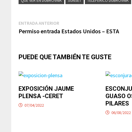
QUÉ VER EN DUBROVNIK
SUNSET
TELEFÉRICO DUBROVNIK
Navegación
Entrada
ENTRADA ANTERIOR
anterior:
Permiso entrada Estados Unidos – ESTA
de
entradas
PUEDE QUE TAMBIÉN TE GUSTE
EXPOSICIÓN JAUME
ESCONJU
PLENSA -CERET
GUASO O
PILARES
07/04/2022
06/08/2022