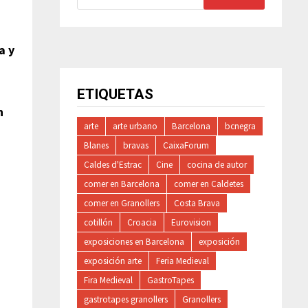
a y
ETIQUETAS
n
arte
arte urbano
Barcelona
bcnegra
Blanes
bravas
CaixaForum
Caldes d'Estrac
Cine
cocina de autor
comer en Barcelona
comer en Caldetes
comer en Granollers
Costa Brava
cotillón
Croacia
Eurovision
exposiciones en Barcelona
exposición
exposición arte
Feria Medieval
Fira Medieval
GastroTapes
gastrotapes granollers
Granollers