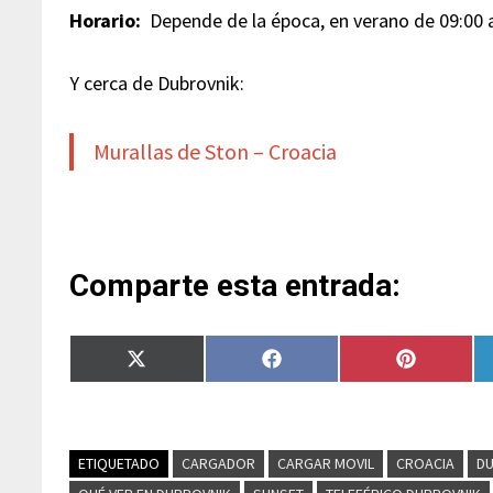
Horario:
Depende de la época, en verano de 09:00 a
Y cerca de Dubrovnik:
Murallas de Ston – Croacia
Comparte esta entrada:
Compartir
Compartir
Compartir
en
en
en
X
Facebook
Pinterest
(Twitter)
ETIQUETADO
CARGADOR
CARGAR MOVIL
CROACIA
D