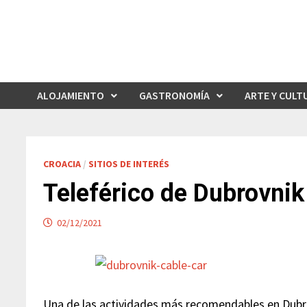
Saltar
al
contenido
ALOJAMIENTO
GASTRONOMÍA
ARTE Y CULT
CROACIA
/
SITIOS DE INTERÉS
Teleférico de Dubrovnik
02/12/2021
Una de las actividades más recomendables en Dub