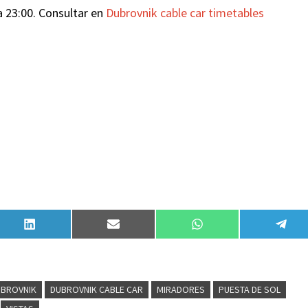
 23:00. Consultar en
Dubrovnik cable car timetables
Compartir
Compartir
Compartir
Comp
en
en
en
en
LinkedIn
Email
WhatsApp
Tele
UBROVNIK
DUBROVNIK CABLE CAR
MIRADORES
PUESTA DE SOL