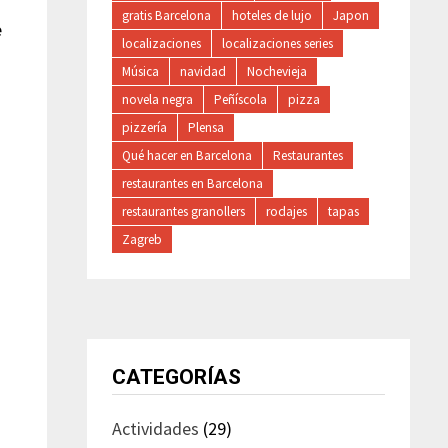
gratis Barcelona
hoteles de lujo
Japon
e
localizaciones
localizaciones series
Música
navidad
Nochevieja
novela negra
Peñíscola
pizza
pizzería
Plensa
Qué hacer en Barcelona
Restaurantes
restaurantes en Barcelona
restaurantes granollers
rodajes
tapas
Zagreb
CATEGORÍAS
Actividades
(29)