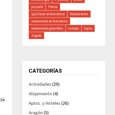
pizzería
Plensa
Qué hacer en Barcelona
Restaurantes
restaurantes en Barcelona
restaurantes granollers
rodajes
tapas
Zagreb
CATEGORÍAS
Actividades
(29)
Alojamiento
(4)
cía
Aptos. y Hoteles
(26)
Aragón
(5)