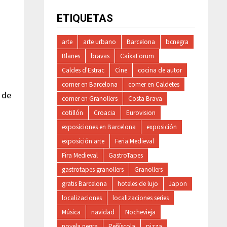
ETIQUETAS
arte
arte urbano
Barcelona
bcnegra
Blanes
bravas
CaixaForum
Caldes d'Estrac
Cine
cocina de autor
comer en Barcelona
comer en Caldetes
 de
comer en Granollers
Costa Brava
cotillón
Croacia
Eurovision
exposiciones en Barcelona
exposición
exposición arte
Feria Medieval
Fira Medieval
GastroTapes
gastrotapes granollers
Granollers
gratis Barcelona
hoteles de lujo
Japon
localizaciones
localizaciones series
Música
navidad
Nochevieja
novela negra
Peñíscola
pizza